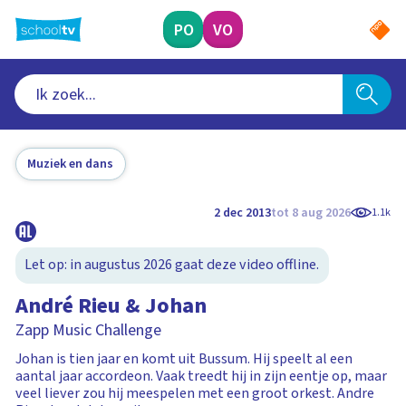
Ga
naar
PO
VO
hoofdinhoud
Muziek en dans
2 dec 2013
tot 8 aug 2026
1.1k
Let op: in augustus 2026 gaat deze video offline.
André Rieu & Johan
Zapp Music Challenge
Johan is tien jaar en komt uit Bussum. Hij speelt al een
aantal jaar accordeon. Vaak treedt hij in zijn eentje op, maar
veel liever zou hij meespelen met een groot orkest. Andre