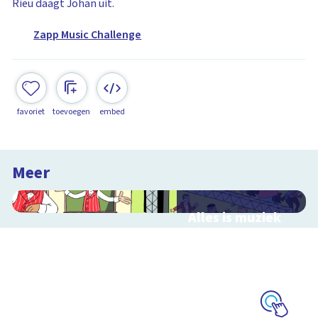
Rieu daagt Johan uit.
Zapp Music Challenge
favoriet
toevoegen
embed
Meer
Alles is muziek
Interactieve
schoolplaat over
muziekinstrumenten
en muziekstijlen