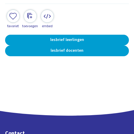
favoriet
toevoegen
embed
lesbrief leerlingen
lesbrief docenten
Contact