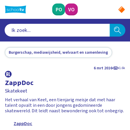
Ga
naar
PO
VO
hoofdinhoud
Burgerschap, mediawijsheid, welvaart en samenleving
6 mrt 2016
1.6k
ZappDoc
Skatekeet
Het verhaal van Keet, een tienjarig meisje dat met haar
talent opvalt in een door jongens gedomineerde
skatewereld. Dit leidt naast bewondering ook tot onbegrip.
ZappDoc