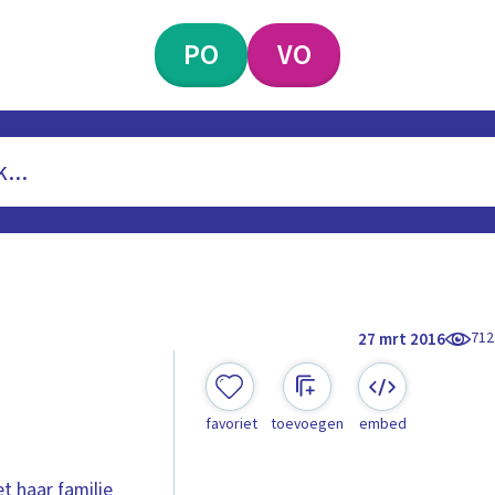
PO
VO
712
27 mrt 2016
favoriet
toevoegen
embed
 haar familie