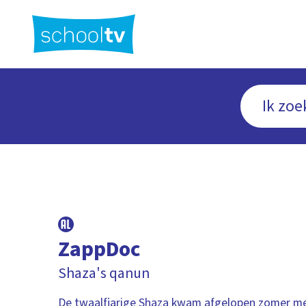
Ga
naar
hoofdinhoud
ZappDoc
Shaza's qanun
De twaalfjarige Shaza kwam afgelopen zomer met