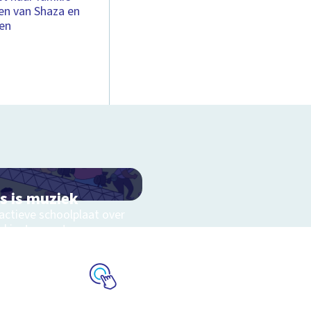
en van Shaza en
een
es is muziek
actieve schoolplaat over
ekinstrumenten en
kstijlen
Schoolplaat