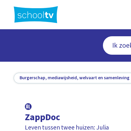
Ga
naar
hoofdinhoud
Burgerschap, mediawijsheid, welvaart en samenleving
ZappDoc
Leven tussen twee huizen: Julia