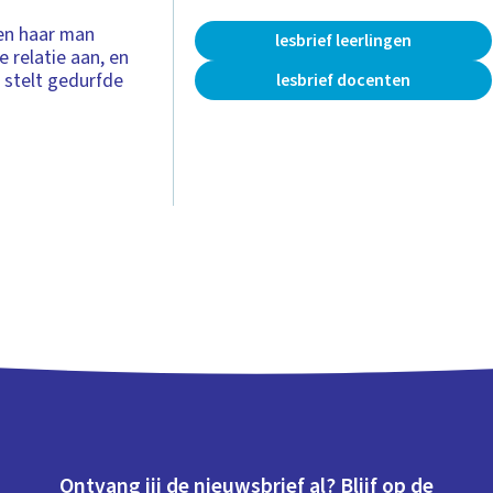
 en haar man
lesbrief leerlingen
 relatie aan, en
a stelt gedurfde
lesbrief docenten
Ontvang jij de nieuwsbrief al? Blijf op de