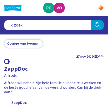
Ga
naar
PO
VO
hoofdinhoud
Overige kunstvormen
27 nov 2016
2.5k
ZappDoc
Alfredo
Alfredo wil net als zijn hele familie bij het circus werken en
de beste goochelaar van de wereld worden. Kan hij de druk
aan?
ZappDoc