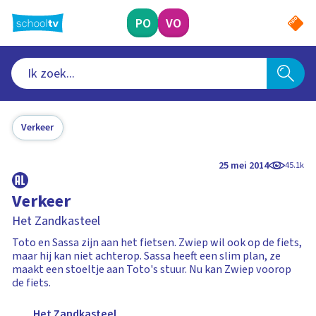
Ga
naar
PO
VO
hoofdinhoud
Verkeer
25 mei 2014
45.1k
Verkeer
Het Zandkasteel
Toto en Sassa zijn aan het fietsen. Zwiep wil ook op de fiets,
maar hij kan niet achterop. Sassa heeft een slim plan, ze
maakt een stoeltje aan Toto's stuur. Nu kan Zwiep voorop
de fiets.
Het Zandkasteel