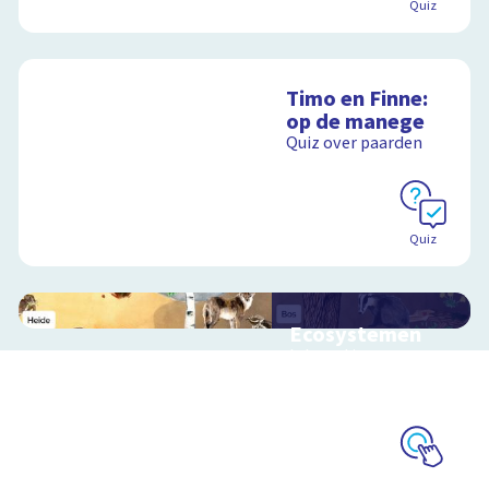
Quiz
Timo en Finne:
op de manege
Quiz over paarden
Quiz
Ecosystemen
Interactieve
schoolplaat over de
Veluwe
Schoolplaat