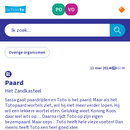
Ga
naar
PO
VO
hoofdinhoud
Overige organismen
11 mei 2014
12.6k
Paard
Het Zandkasteel
Sassa gaat paardrijden en Toto is het paard. Maar als het
Totopaard wortels ziet, wil hij niet meer verder lopen. Hij
wil een lekkere wortel eten. Gelukkig weet Koning Koos
daar wel iets op… Daarna rijdt Toto op zijn eigen
bezempaard. Maar oeps…Toto heeft hele vieze voeten! Dan
ineens heeft Toto een heel goed idee.