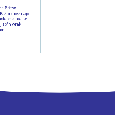
n Britse
400 mannen zijn
heleboel nieuw
j zo’n wrak
am.