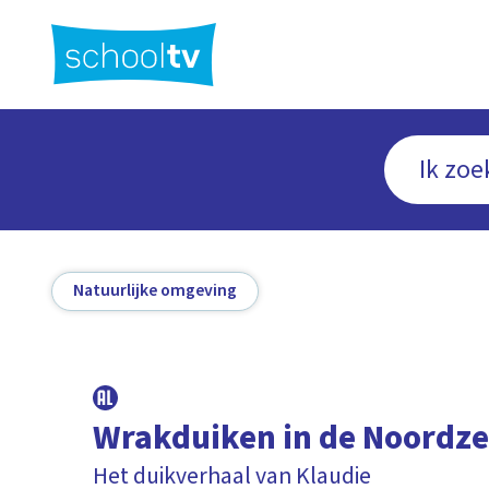
Ga
naar
hoofdinhoud
Natuurlijke omgeving
Wrakduiken in de Noordz
Het duikverhaal van Klaudie