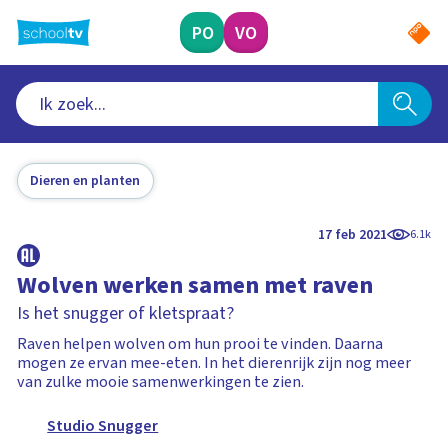
Ga
naar
PO
VO
hoofdinhoud
Dieren en planten
17 feb 2021
6.1k
Wolven werken samen met raven
Is het snugger of kletspraat?
Raven helpen wolven om hun prooi te vinden. Daarna
mogen ze ervan mee-eten. In het dierenrijk zijn nog meer
van zulke mooie samenwerkingen te zien.
Studio Snugger