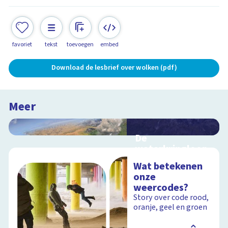
favoriet
tekst
toevoegen
embed
Download de lesbrief over wolken (pdf)
Meer
De
waterkringloop
Interactieve
Wat betekenen
schoolplaat over de
onze
cyclus van water op
weercodes?
aarde
Story over code rood,
oranje, geel en groen
Schoolplaat