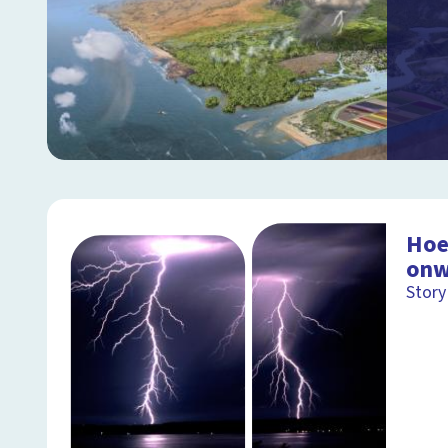
Hoe
onw
Story