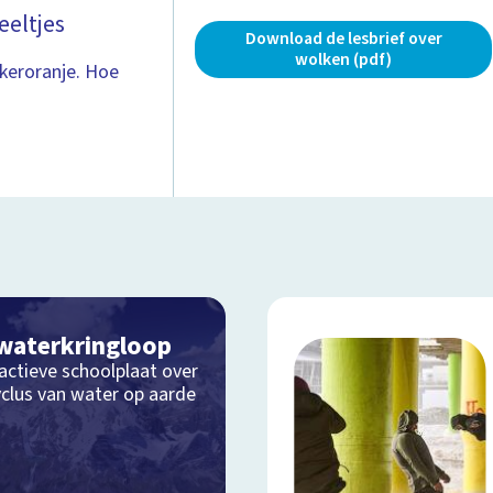
eeltjes
Download de lesbrief over
wolken (pdf)
nkeroranje. Hoe
waterkringloop
actieve schoolplaat over
yclus van water op aarde