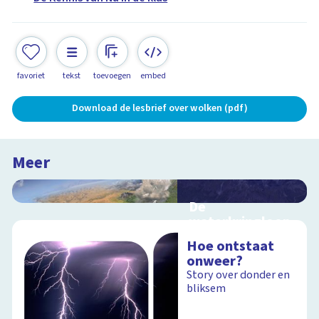
favoriet
tekst
toevoegen
embed
Download de lesbrief over wolken (pdf)
Meer
De
waterkringloop
Interactieve
Hoe ontstaat
schoolplaat over de
onweer?
cyclus van water op
Story over donder en
aarde
bliksem