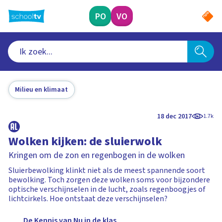
Ga
naar
PO
VO
hoofdinhoud
Milieu en klimaat
18 dec 2017
1.7k
Wolken kijken: de sluierwolk
Kringen om de zon en regenbogen in de wolken
Sluierbewolking klinkt niet als de meest spannende soort
bewolking. Toch zorgen deze wolken soms voor bijzondere
optische verschijnselen in de lucht, zoals regenboogjes of
lichtcirkels. Hoe ontstaat deze verschijnselen?
De Kennis van Nu in de klas