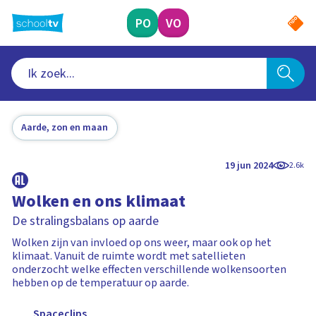
Ga
naar
PO
VO
hoofdinhoud
Aarde, zon en maan
19 jun 2024
2.6k
Wolken en ons klimaat
De stralingsbalans op aarde
Wolken zijn van invloed op ons weer, maar ook op het
klimaat. Vanuit de ruimte wordt met satellieten
onderzocht welke effecten verschillende wolkensoorten
hebben op de temperatuur op aarde.
Spaceclips