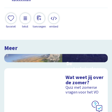
favoriet
tekst
toevoegen
embed
Meer
De
waterkringloop
Interactieve
Wat weet jij over
schoolplaat over de
de zomer?
cyclus van water op
Quiz met zomerse
aarde
vragen voor het VO
Schoolplaat