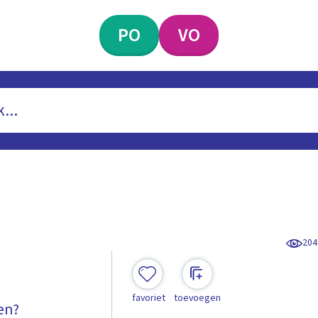
PO
VO
204
favoriet
toevoegen
ken?