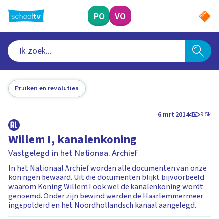
Ga
naar
PO
VO
hoofdinhoud
Pruiken en revoluties
6 mrt 2014
9.5k
Willem I, kanalenkoning
Vastgelegd in het Nationaal Archief
In het Nationaal Archief worden alle documenten van onze
koningen bewaard. Uit die documenten blijkt bijvoorbeeld
waarom Koning Willem I ook wel de kanalenkoning wordt
genoemd. Onder zijn bewind werden de Haarlemmermeer
ingepolderd en het Noordhollandsch kanaal aangelegd.