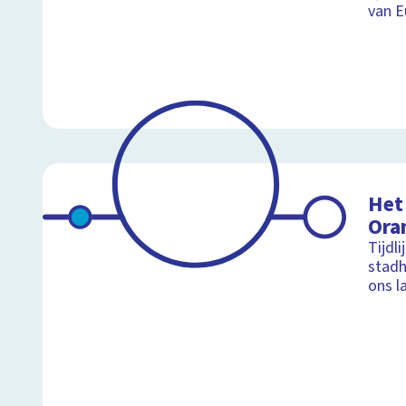
van E
Het
Ora
Tijdli
stadh
ons l