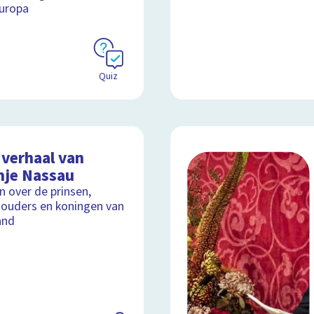
uropa
Quiz
 verhaal van
nje Nassau
jn over de prinsen,
ouders en koningen van
and