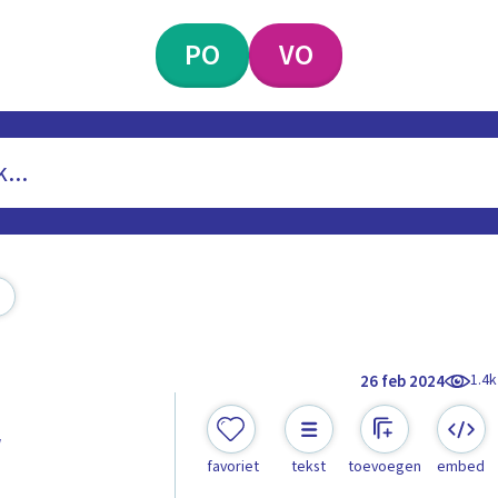
PO
VO
1.4k
26 feb 2024
r
favoriet
tekst
toevoegen
embed