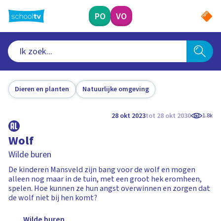
Ga
naar
PO
VO
hoofdinhoud
Dieren en planten
Natuurlijke omgeving
28 okt 2023
tot 28 okt 2030
1.8k
Wolf
Wilde buren
De kinderen Mansveld zijn bang voor de wolf en mogen
alleen nog maar in de tuin, met een groot hek eromheen,
spelen. Hoe kunnen ze hun angst overwinnen en zorgen dat
de wolf niet bij hen komt?
Wilde buren