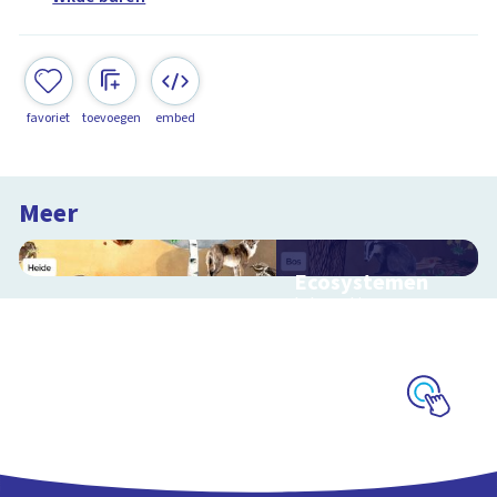
favoriet
toevoegen
embed
Meer
Ecosystemen
Interactieve
schoolplaat over de
Veluwe
Schoolplaat