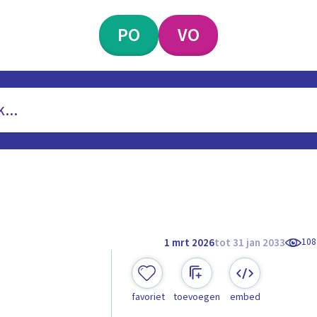
PO
VO
108
1 mrt 2026
tot 31 jan 2033
favoriet
toevoegen
embed