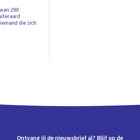
Iwan 280
uiteraard
iemand die zich
Ontvang jij de nieuwsbrief al? Blijf op de