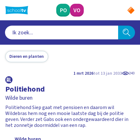
Ga
naar
PO
VO
hoofdinhoud
Dieren en planten
1 mrt 2026
tot 13 jan 2033
243
Politiehond
Wilde buren
Politiehond Siep gaat met pensioen en daarom wil
Wildebras hem nog een mooie laatste dag bij de politie
geven. Verder zet Gabs ook een ondergewaardeerd dier in
het zonnetje doormiddel van een rap.
Wilde buren