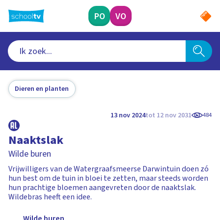
Ga
naar
PO
VO
hoofdinhoud
Dieren en planten
13 nov 2024
tot 12 nov 2031
484
Naaktslak
Wilde buren
Vrijwilligers van de Watergraafsmeerse Darwintuin doen zó
hun best om de tuin in bloei te zetten, maar steeds worden
hun prachtige bloemen aangevreten door de naaktslak.
Wildebras heeft een idee.
Wilde buren