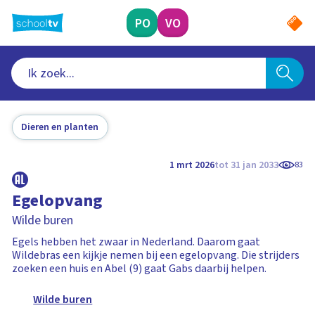
Ga
naar
PO
VO
hoofdinhoud
Dieren en planten
1 mrt 2026
tot 31 jan 2033
83
Egelopvang
Wilde buren
Egels hebben het zwaar in Nederland. Daarom gaat
Wildebras een kijkje nemen bij een egelopvang. Die strijders
zoeken een huis en Abel (9) gaat Gabs daarbij helpen.
Wilde buren