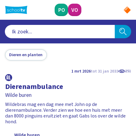
Ga
naar
PO
VO
hoofdinhoud
Dieren en planten
1 mrt 2026
tot 31 jan 2033
251
Dierenambulance
Wilde buren
Wildebras mag een dag mee met John op de
dierenambulance. Verder zien we hoe een huis met meer
dan 8000 pinguïns eruitziet en gaat Gabs los over de wilde
hond.
Wilde buren