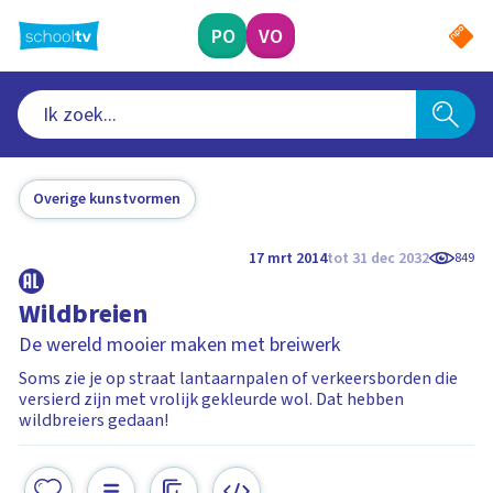
Ga
naar
PO
VO
hoofdinhoud
Overige kunstvormen
17 mrt 2014
tot 31 dec 2032
849
Wildbreien
De wereld mooier maken met breiwerk
Soms zie je op straat lantaarnpalen of verkeersborden die
versierd zijn met vrolijk gekleurde wol. Dat hebben
wildbreiers gedaan!