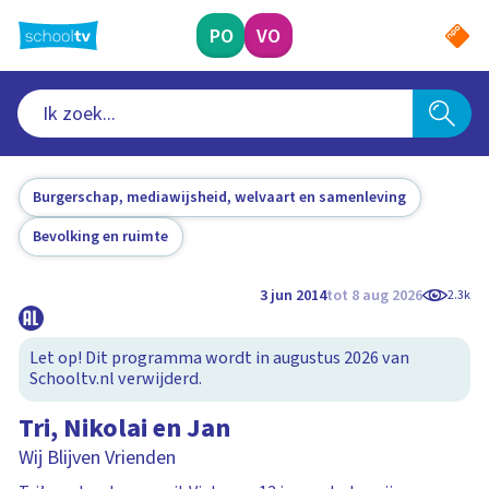
Ga
naar
PO
VO
hoofdinhoud
Burgerschap, mediawijsheid, welvaart en samenleving
Bevolking en ruimte
3 jun 2014
tot 8 aug 2026
2.3k
Let op! Dit programma wordt in augustus 2026 van
Schooltv.nl verwijderd.
Tri, Nikolai en Jan
Wij Blijven Vrienden