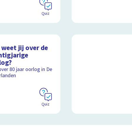
Quiz
weet jij over de
htigjarige
log?
over 80 jaar oorlog in De
rlanden
Quiz