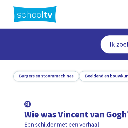
Ga
naar
hoofdinhoud
Burgers en stoommachines
Beeldend en bouwkun
Wie was Vincent van Gogh
Een schilder met een verhaal