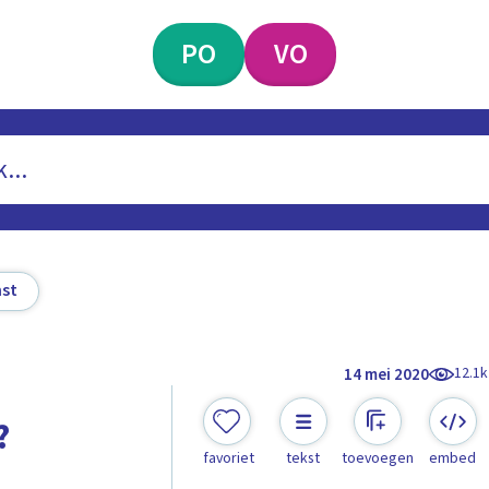
PO
VO
st
12.1k
14 mei 2020
?
favoriet
tekst
toevoegen
embed