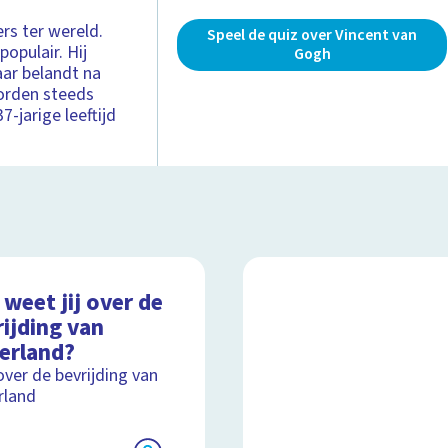
rs ter wereld.
Speel de quiz over Vincent van
populair. Hij
Gogh
aar belandt na
 worden steeds
7-jarige leeftijd
weet jij over de
ijding van
erland?
over de bevrijding van
rland