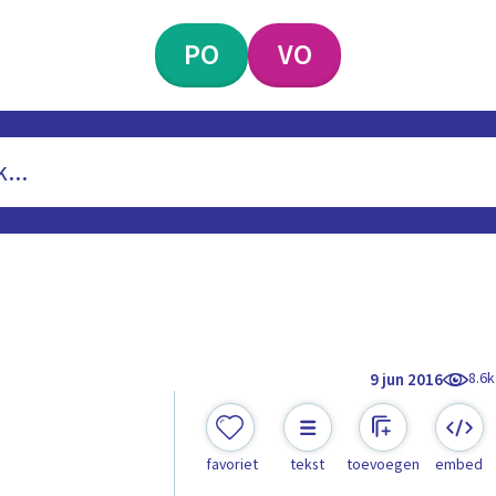
PO
VO
8.6k
9 jun 2016
favoriet
tekst
toevoegen
embed