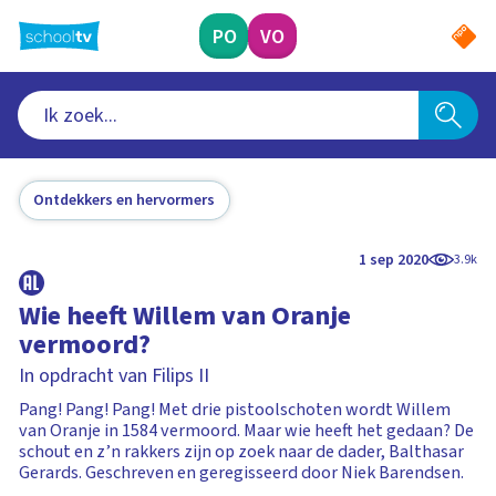
Ga
naar
PO
VO
hoofdinhoud
Ontdekkers en hervormers
1 sep 2020
3.9k
Wie heeft Willem van Oranje
vermoord?
In opdracht van Filips II
Pang! Pang! Pang! Met drie pistoolschoten wordt Willem
van Oranje in 1584 vermoord. Maar wie heeft het gedaan? De
schout en z’n rakkers zijn op zoek naar de dader, Balthasar
Gerards. Geschreven en geregisseerd door Niek Barendsen.