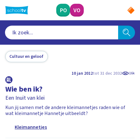
Ga
naar
PO
VO
hoofdinhoud
Cultuur en geloof
10 jan 2012
tot 31 dec 2032
16k
Wie ben ik?
Een Inuit van klei
Kun jij samen met de andere kleimannetjes raden wie of
wat kleimannetje Hannetje uitbeeldt?
Kleimannetjes