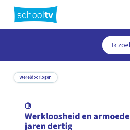
Ga
naar
hoofdinhoud
Wereldoorlogen
Werkloosheid en armoede 
jaren dertig