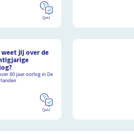
Quiz
weet jij over de
htigjarige
log?
over 80 jaar oorlog in De
rlanden
Quiz