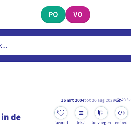
PO
VO
23.8k
16 mrt 2004
tot 26 aug 2029
in de
favoriet
tekst
toevoegen
embed