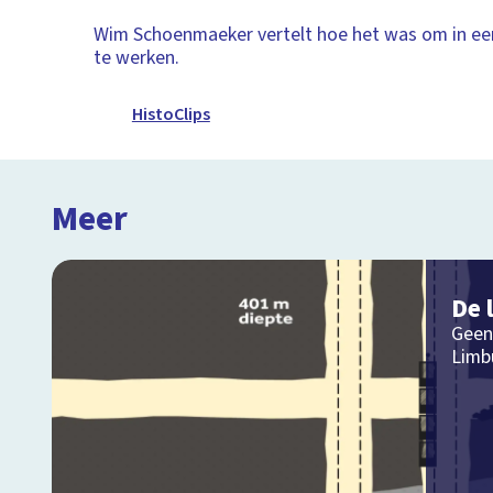
Wim Schoenmaeker vertelt hoe het was om in ee
te werken.
HistoClips
Meer
De 
Geen
Limb