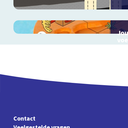
Jou
voe
Ontd
invl
Contact
Veelgestelde vragen