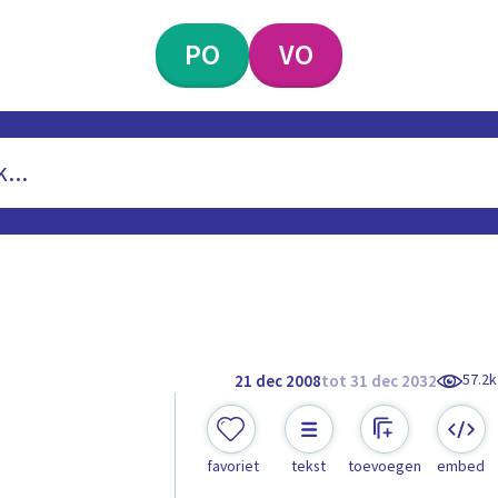
PO
VO
57.2k
21 dec 2008
tot 31 dec 2032
favoriet
tekst
toevoegen
embed