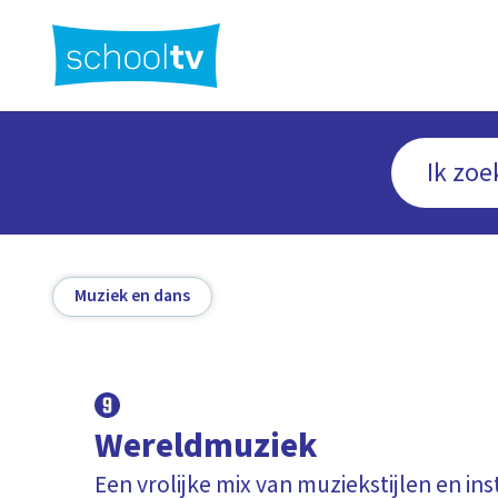
Ga
naar
hoofdinhoud
Muziek en dans
Wereldmuziek
Een vrolijke mix van muziekstijlen en i