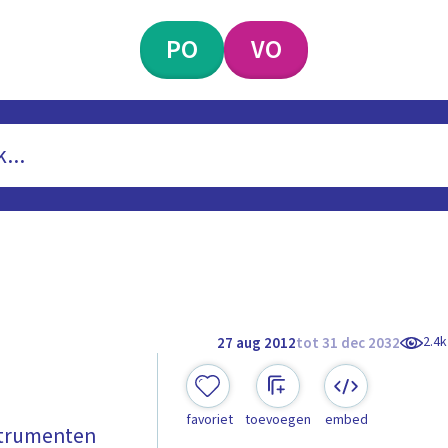
PO
VO
2.4k
27 aug 2012
tot 31 dec 2032
favoriet
toevoegen
embed
nstrumenten