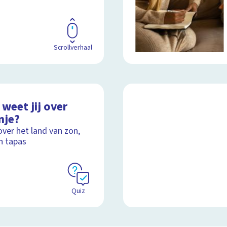
Scrollverhaal
weet jij over
nje?
over het land van zon,
n tapas
Quiz