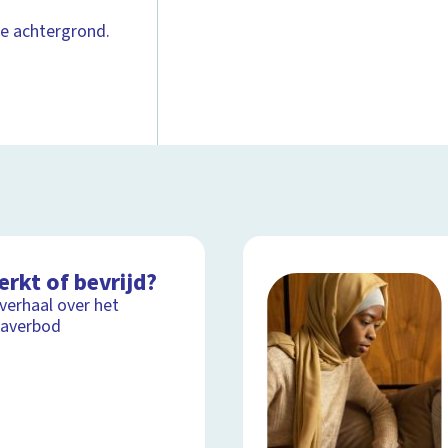
le achtergrond.
rkt of bevrijd?
lverhaal over het
kaverbod