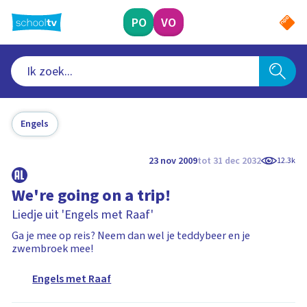
Ga
naar
PO
VO
hoofdinhoud
Engels
23 nov 2009
tot 31 dec 2032
12.3k
We're going on a trip!
Liedje uit 'Engels met Raaf'
Ga je mee op reis? Neem dan wel je teddybeer en je
zwembroek mee!
Engels met Raaf