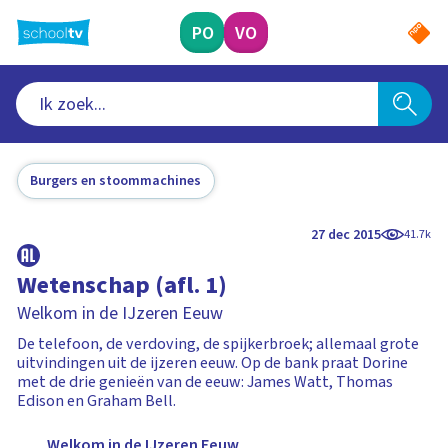
Ga
naar
PO
VO
hoofdinhoud
Burgers en stoommachines
27 dec 2015
41.7k
Wetenschap (afl. 1)
Welkom in de IJzeren Eeuw
De telefoon, de verdoving, de spijkerbroek; allemaal grote
uitvindingen uit de ijzeren eeuw. Op de bank praat Dorine
met de drie genieën van de eeuw: James Watt, Thomas
Edison en Graham Bell.
Welkom in de IJzeren Eeuw