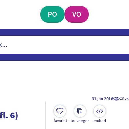
PO
VO
28.5k
31 jan 2016
l. 6)
favoriet
toevoegen
embed