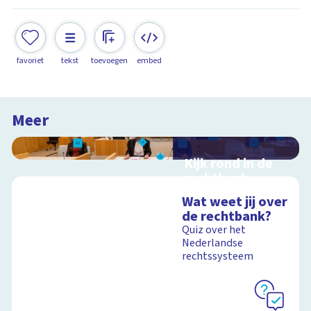
favoriet
tekst
toevoegen
embed
Meer
Kijk rond in de
rechtbank
Interactieve
Wat weet jij over
schoolplaat over
de rechtbank?
rechtspraak in
Quiz over het
Nederland
Nederlandse
rechtssysteem
Schoolplaat