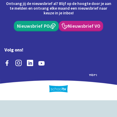
Ontvang jij de nieuwsbrief al? Blijf op de hoogte door je aan
te melden en ontvang elke maand een nieuwsbrief naar
keuze in je inbox!
Nieuwsbrief PO
Nieuwsbrief VO
Volg ons!
Extra's
Schooltv biedt meer
Quiz
Schoolplaat
Tijd