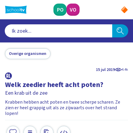
Ga
naar
PO
VO
hoofdinhoud
Overige organismen
15 jul 2019
4.4k
Welk zeedier heeft acht poten?
Een krab uit de zee
Krabben hebben acht poten en twee scherpe scharen. Ze
zien er heel grappig uit als ze zijwaarts over het strand
lopen!