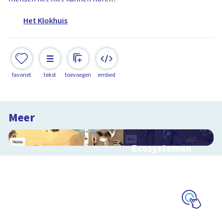
Het Klokhuis
favoriet
tekst
toevoegen
embed
Meer
Ecosystemen
Interactieve
schoolplaat over de
Veluwe
Schoolplaat