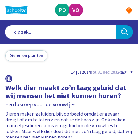
Ga
naar
PO
VO
hoofdinhoud
Dieren en planten
14 jul 2014
tot 31 dec 2032
9.7k
Welk dier maakt zo’n laag geluid dat
wij mensen het niet kunnen horen?
Een lokroep voor de vrouwtjes
Dieren maken geluiden, bijvoorbeeld omdat er gevaar
dreigt of om te laten zien dat ze de baas zijn. Ook maken
mannetjesdieren soms een geluid om de vrouwtjes te
lokken. Maar welk dier doet dit met zo’n laag geluid, dat wij
mensen het niet kunnen horen?