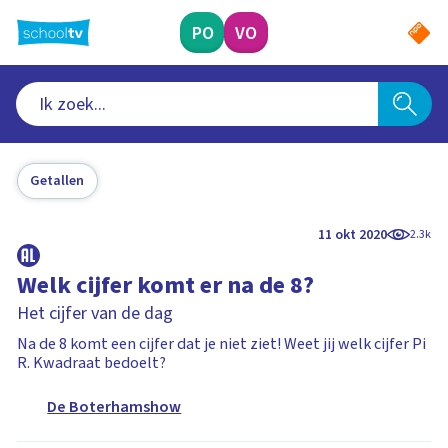
Ga
naar
PO
VO
hoofdinhoud
Getallen
11 okt 2020
2.3k
Welk cijfer komt er na de 8?
Het cijfer van de dag
Na de 8 komt een cijfer dat je niet ziet! Weet jij welk cijfer Pi
R. Kwadraat bedoelt?
De Boterhamshow