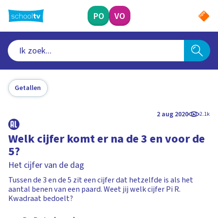
Ga
naar
PO
VO
hoofdinhoud
Getallen
2 aug 2020
2.1k
Welk cijfer komt er na de 3 en voor de
5?
Het cijfer van de dag
Tussen de 3 en de 5 zit een cijfer dat hetzelfde is als het
aantal benen van een paard. Weet jij welk cijfer Pi R.
Kwadraat bedoelt?