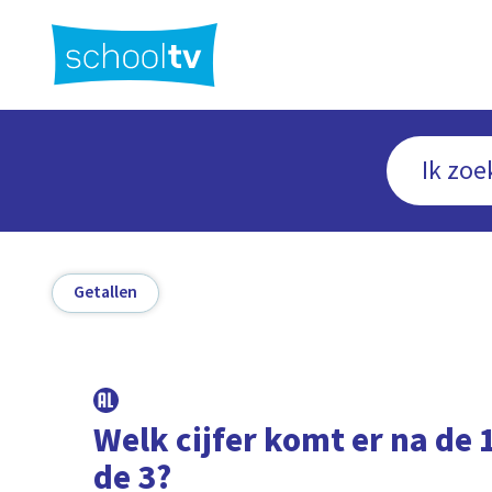
Ga
naar
hoofdinhoud
Getallen
Welk cijfer komt er na de 
de 3?