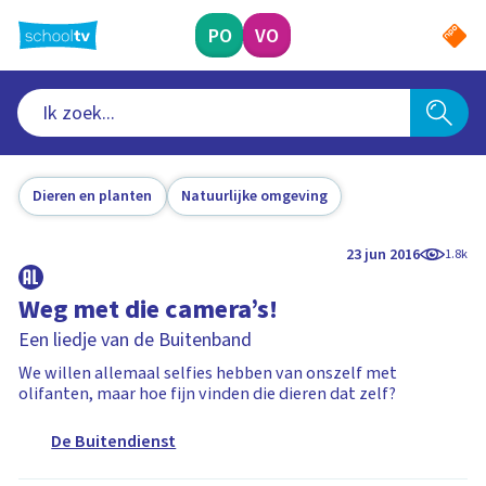
Ga
naar
PO
VO
hoofdinhoud
Dieren en planten
Natuurlijke omgeving
23 jun 2016
1.8k
Weg met die camera’s!
Een liedje van de Buitenband
We willen allemaal selfies hebben van onszelf met
olifanten, maar hoe fijn vinden die dieren dat zelf?
De Buitendienst