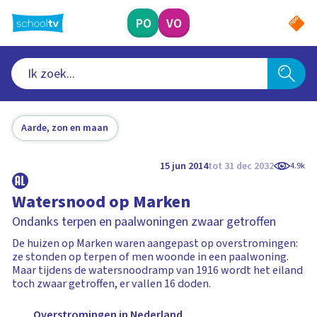
Ga
naar
PO
VO
hoofdinhoud
Aarde, zon en maan
15 jun 2014
tot 31 dec 2032
4.9k
Watersnood op Marken
Ondanks terpen en paalwoningen zwaar getroffen
De huizen op Marken waren aangepast op overstromingen:
ze stonden op terpen of men woonde in een paalwoning.
Maar tijdens de watersnoodramp van 1916 wordt het eiland
toch zwaar getroffen, er vallen 16 doden.
Overstromingen in Nederland