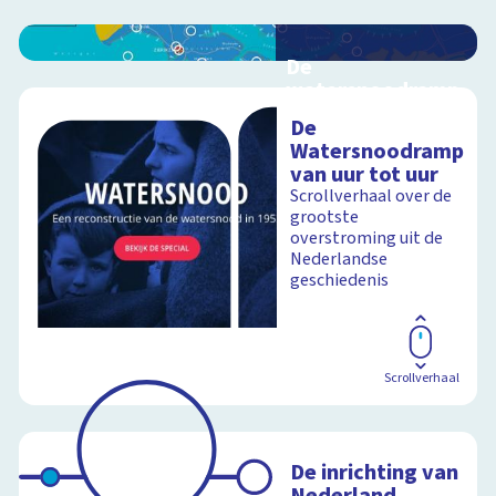
De
watersnoodramp
van 1953
De
Interactieve
Watersnoodramp
schoolplaat over de
van uur tot uur
watersnoodramp
Scrollverhaal over de
grootste
overstroming uit de
Nederlandse
Schoolplaat
geschiedenis
Scrollverhaal
De inrichting van
Nederland