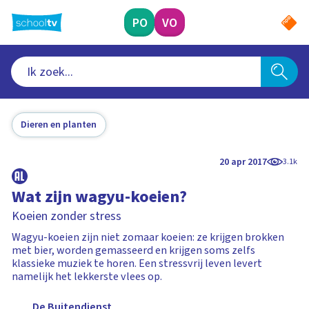
Ga
naar
PO
VO
hoofdinhoud
Dieren en planten
20 apr 2017
3.1k
Wat zijn wagyu-koeien?
Koeien zonder stress
Wagyu-koeien zijn niet zomaar koeien: ze krijgen brokken
met bier, worden gemasseerd en krijgen soms zelfs
klassieke muziek te horen. Een stressvrij leven levert
namelijk het lekkerste vlees op.
De Buitendienst