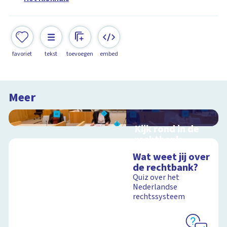
favoriet
tekst
toevoegen
embed
Meer
Kijk rond in de
rechtbank
Interactieve
Wat weet jij over
schoolplaat over
de rechtbank?
rechtspraak in
Quiz over het
Nederland
Nederlandse
rechtssysteem
Schoolplaat