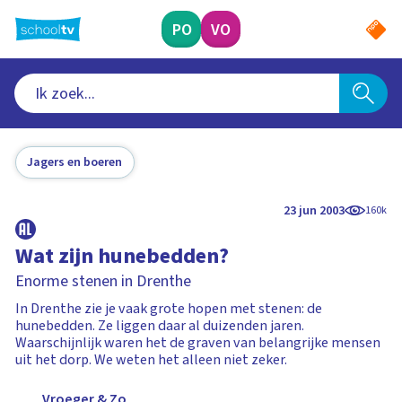
Ga
naar
PO
VO
hoofdinhoud
Jagers en boeren
23 jun 2003
160k
Wat zijn hunebedden?
Enorme stenen in Drenthe
In Drenthe zie je vaak grote hopen met stenen: de
hunebedden. Ze liggen daar al duizenden jaren.
Waarschijnlijk waren het de graven van belangrijke mensen
uit het dorp. We weten het alleen niet zeker.
Vroeger & Zo