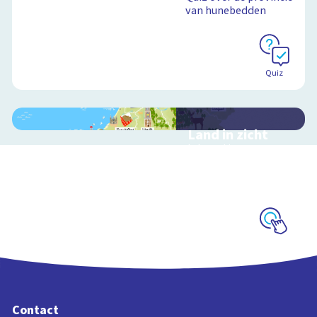
van hunebedden
Quiz
Land in zicht
Interactieve
schoolplaat over de
twaalf provincies van
Nederland
Schoolplaat
Contact