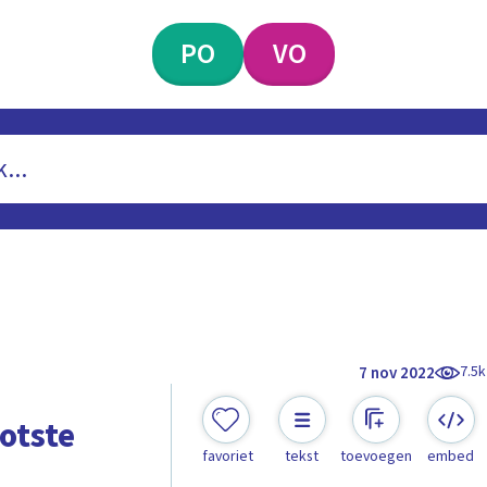
PO
VO
7.5k
7 nov 2022
ootste
favoriet
tekst
toevoegen
embed