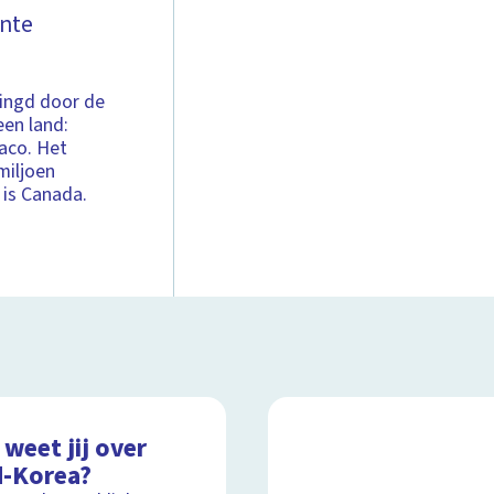
ante
ringd door de
een land:
naco. Het
miljoen
 is Canada.
weet jij over
d-Korea?