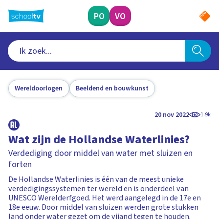
Ga
naar
PO
VO
hoofdinhoud
Wereldoorlogen
Beeldend en bouwkunst
20 nov 2022
1.9k
Wat zijn de Hollandse Waterlinies?
Verdediging door middel van water met sluizen en
forten
De Hollandse Waterlinies is één van de meest unieke
verdedigingssystemen ter wereld en is onderdeel van
UNESCO Werelderfgoed. Het werd aangelegd in de 17e en
18e eeuw. Door middel van sluizen werden grote stukken
land onder water gezet om de vijand tegen te houden.