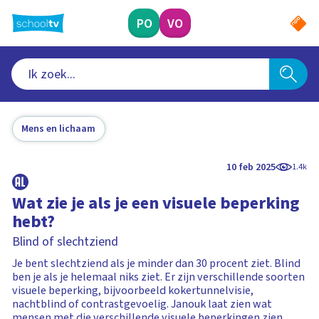
Ga
naar
PO
VO
hoofdinhoud
Mens en lichaam
10 feb 2025
1.4k
Wat zie je als je een visuele beperking
hebt?
Blind of slechtziend
Je bent slechtziend als je minder dan 30 procent ziet. Blind
ben je als je helemaal niks ziet. Er zijn verschillende soorten
visuele beperking, bijvoorbeeld kokertunnelvisie,
nachtblind of contrastgevoelig. Janouk laat zien wat
mensen met die verschillende visuele beperkingen zien.