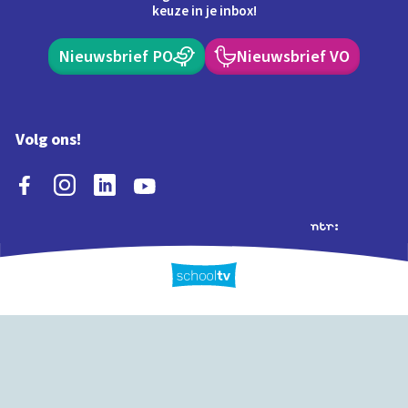
keuze in je inbox!
Nieuwsbrief PO
Nieuwsbrief VO
Volg ons!
Extra's
Schooltv biedt meer
Quiz
Schoolplaat
Tijd
dan video's! Ontdek
onze extra inhoud: