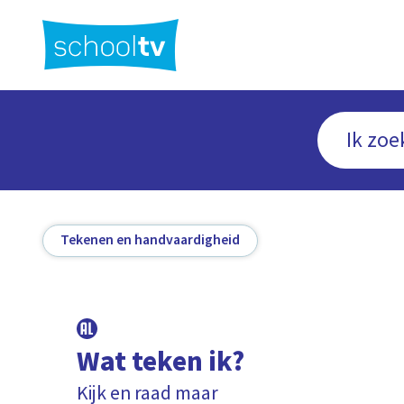
Ga
naar
hoofdinhoud
Tekenen en handvaardigheid
Wat teken ik?
Kijk en raad maar