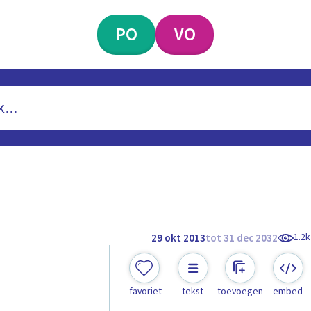
PO
VO
1.2k
29 okt 2013
tot 31 dec 2032
favoriet
tekst
toevoegen
embed